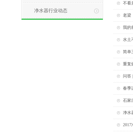
不看
净水器行业动态
老梁
我的
水土
简单
重复
问答
春季
石家
净水
20