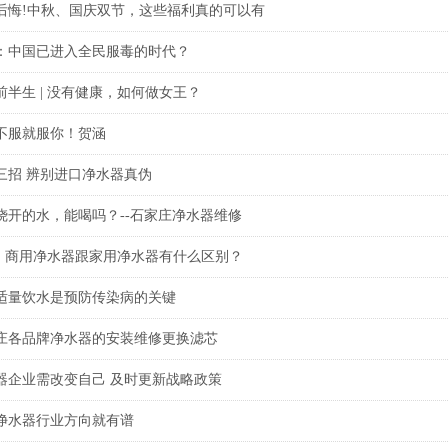
后悔!中秋、国庆双节，这些福利真的可以有
：中国已进入全民服毒的时代？
前半生 | 没有健康，如何做女王？
不服就服你！贺涵
三招 辨别进口净水器真伪
1
2
3
4
5
烧开的水，能喝吗？--石家庄净水器维修
 | 商用净水器跟家用净水器有什么区别？
适量饮水是预防传染病的关键
庄各品牌净水器的安装维修更换滤芯
器企业需改变自己 及时更新战略政策
17净水器行业方向就有谱