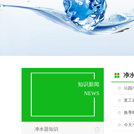
净
知识新闻
沁园
NEWS
复工
换季
今天
净水器知识