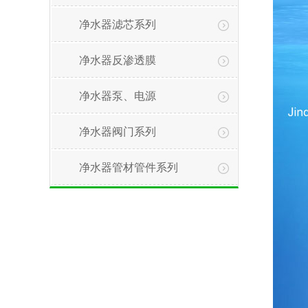
净水器滤芯系列
净水器反渗透膜
净水器泵、电源
净水器阀门系列
净水器管材管件系列