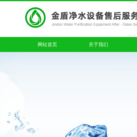
网站首页
关于我们
网站首页
关于我们