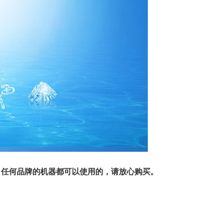
，任何品牌的机器都可以使用的，请放心购买。