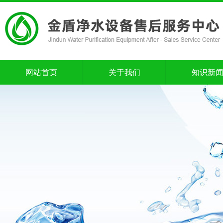
网站首页
关于我们
知识新
网站首页
关于我们
知识新