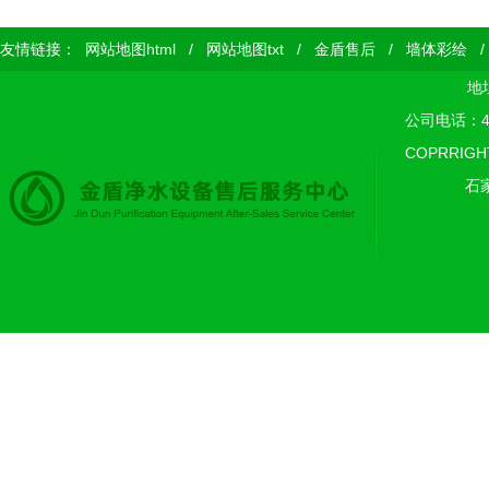
友情链接：
网站地图html
/
网站地图txt
/
金盾售后
/
墙体彩绘
地
公司电话：400
COPRRIGH
石