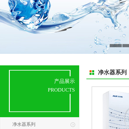
净水器系列
产品展示
PRODUCTS
净水器系列