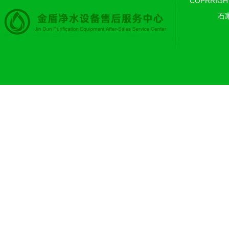
COPRRIGH
石