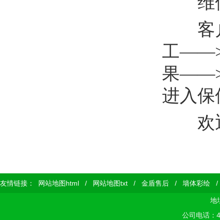
维修
客户电
工——
果——
进入保
欢迎咨
友情链接：
网站地图html
/
网站地图txt
/
金盾售后
/
墙体彩绘
地
公司电话：400