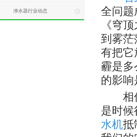
全问题
净水器行业动态
《穹顶
到雾茫
有把它
1
霾是多
的影响
相信
是时候
水机
抵