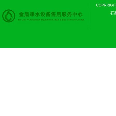
COPRRIGH
石