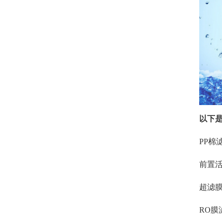
以下
PP棉
前置活
超滤膜
RO膜