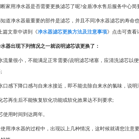
判断家用净水器是否需要更换滤芯了呢?金盾净水售后服务中心简
都知道净水器最重要的部件是滤芯，并且不同净水器滤芯的寿命
上篇文章中讲到《
净水器滤芯更换方法及注意事项
》点击可查看
净水器出现下列情况之一就说明滤芯该更换了：
出水流量很小，不能满足正常需要(说明滤芯堵塞，应清洗滤芯以
1
2
3
4
5
;
出水口感下降口感与自来水接近，即不能去除自来水的氯味，说明
化芯再生后不能恢复软化功能或软化效果达不到要求;
滤芯使用时间到达两年。
在使用净水器的过程中，出现以上几种情况，这时候就请您注意要