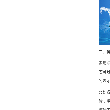
二、
家用
芯可
的表
比如说
滤，该
该滤