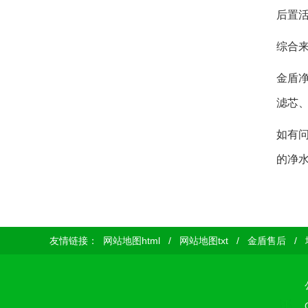
后置活
综合
金盾
滤芯
如有
的净
友情链接：
网站地图html
/
网站地图txt
/
金盾售后
/