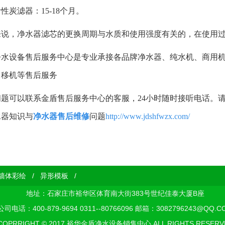
性炭滤器：15-18个月。
来说，净水器滤芯的更换周期与水质和使用强度有关的，在使用
净水设备售后服务中心是专业承接各品牌净水器、纯水机、商用
、移机等售后服务
问题可以联系金盾售后服务中心的客服，24小时随时接听电话。
水器知识与
净水器售后维修
问题
http://www.jdshfwzx.com/
墙体彩绘
/
异形模板
/
地址：石家庄市裕华区体育南大街383号世纪佳泰大厦B座
公司电话：400-879-9694 0311--80766096 邮箱：3082796243@QQ.C
COPRRIGHT © 2017 裕华金盾净水设备销售中心 ALL RIGHTS RESERV