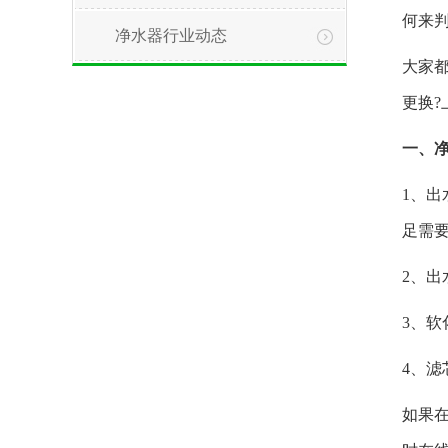
何来
净水器行业动态
大家
更换?
一、
1、
足需要
2、
3、软
4、
如果