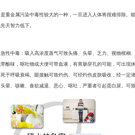
：是重金属污染中毒性较大的一种，一旦进入人体将很难排除。
成先天智力低下。
：急性中毒：吸入高浓度蒸气可致头痛、头晕、乏力、视物模糊
气带酚味，呕吐物或大便可带血液，有胃肠穿孔的可能，可出现
可死于呼吸衰竭。眼接触可致灼伤。可经灼伤皮肤吸收，经一定
、头晕、咳嗽、食欲减退、恶心、呕吐，严重者引起蛋白尿。可