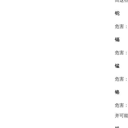
而这
铊
危害
镉
危害
锰
危害
铬
危害
并可