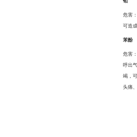
铅
危害
可造
苯酚
危害
呼出
竭，
头痛