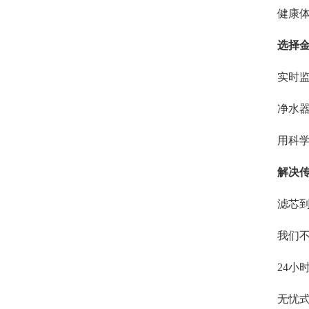
健康
选择
实时
净水
用科
解决
滤芯到
我们不
24小
无忧式