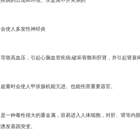
些疾病的出现和环境、水是离不开关系的
：会使人多发性神经炎
：导致高血压，引起心脑血管疾病;破坏骨骼和肝肾，并引起肾衰
：超量时会使人甲状腺机能亢进。也能伤害重要器官。
：是一种毒性很大的重金属，容易进入人体细胞，对肝、肾等内脏
能诱发基因突变。