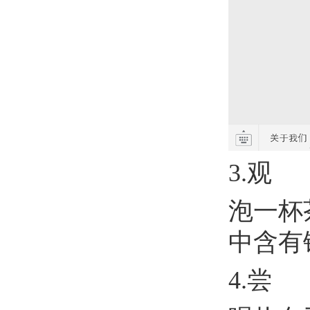
3.观
泡一杯
中含有
4.尝