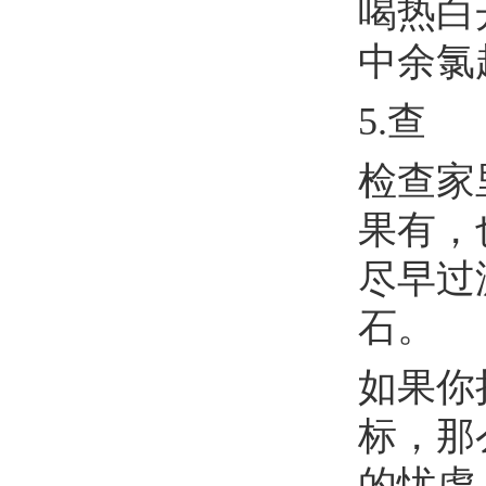
喝热白
中余氯
5.查
检查家
果有，
尽早过
石。
如果你
标，那
的忧虑